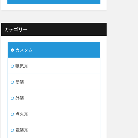
カテゴリー
カスタム
吸気系
塗装
外装
点火系
電装系