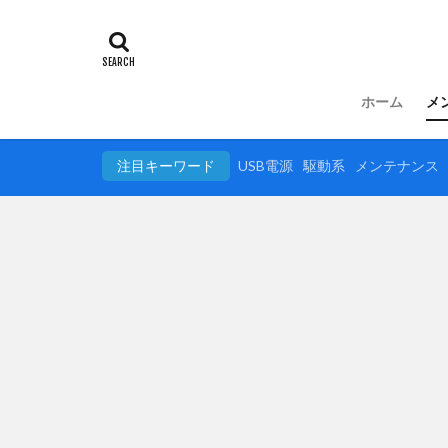
ホーム
メ
注目キーワード
USB電源
駆動系
メンテナンス