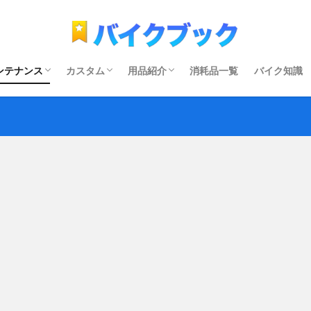
ンテナンス
カスタム
用品紹介
消耗品一覧
バイク知識
タイヤ
ブレーキ
排気系
油脂類
点火系
燃料系
電装系
駆動系
外装
電装系
駆動系
ツーリング用品
メンテナンス用品
工具
板金用品