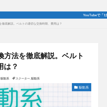
YouTubeで「1分でわかる
を徹底解説。ベルトの適切な交換時期、費用は？
換方法を徹底解説。ベルト
用は？
,
駆動系
スクーター
,
駆動系
駆動系